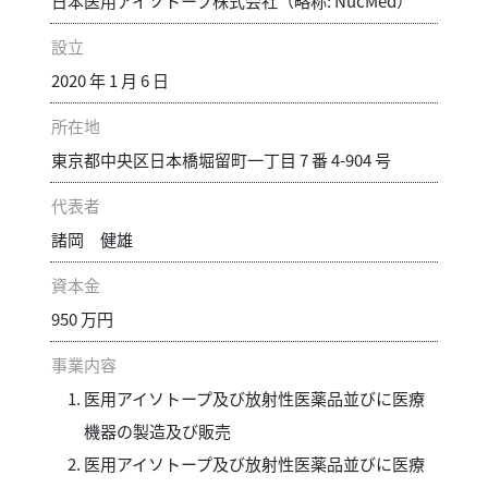
日本医用アイソトープ株式会社（略称: NucMed）
設立
2020 年 1 月 6 日
所在地
東京都中央区日本橋堀留町一丁目 7 番 4-904 号
代表者
諸岡 健雄
資本金
950 万円
事業内容
医用アイソトープ及び放射性医薬品並びに医療
機器の製造及び販売
医用アイソトープ及び放射性医薬品並びに医療