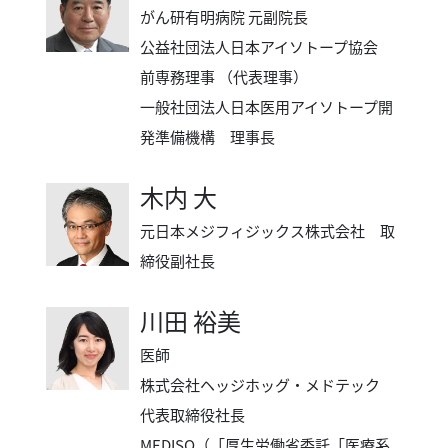
がん研有明病院 元副院長
公益社団法人日本アイソトープ協会
前専務理事 （代表理事）
一般社団法人日本医用アイソトープ開
発準備機構 理事長
木内 大
元日本メジフィジックス株式会社 取
締役副社長
川田 裕美
医師
株式会社ヘッジホッグ・メドテック
代表取締役社長
MEDISO（「厚生労働省委託「医療系